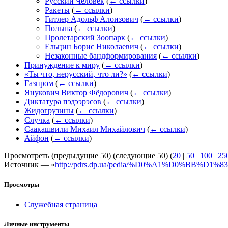
Русский Человек
(
← ссылки
)
Ракеты
(
← ссылки
)
Гитлер Адольф Алоизович
(
← ссылки
)
Польша
(
← ссылки
)
Пролетарский Зоопарк
(
← ссылки
)
Ельцин Борис Николаевич
(
← ссылки
)
Незаконные бандформирования
(
← ссылки
)
Принуждение к миру
(
← ссылки
)
«Ты что, нерусский, что ли?»
(
← ссылки
)
Газпром
(
← ссылки
)
Янукович Виктор Фёдорович
(
← ссылки
)
Диктатура пэдээрэсов
(
← ссылки
)
Жидогрузины
(
← ссылки
)
Случка
(
← ссылки
)
Саакашвили Михаил Михайлович
(
← ссылки
)
Айфон
(
← ссылки
)
Просмотреть (предыдущие 50) (следующие 50) (
20
|
50
|
100
|
25
Источник — «
http://pdrs.dp.ua/pedia/%D0%A1%D0%BB%
Просмотры
Служебная страница
Личные инструменты