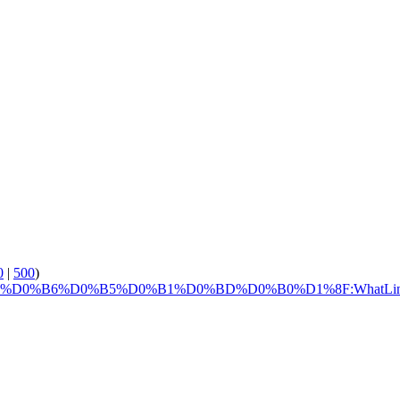
0
|
500
)
D1%83%D0%B6%D0%B5%D0%B1%D0%BD%D0%B0%D1%8F:WhatLin