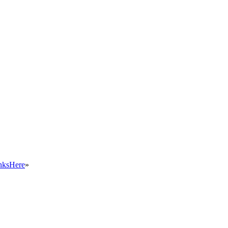
ksHere
»