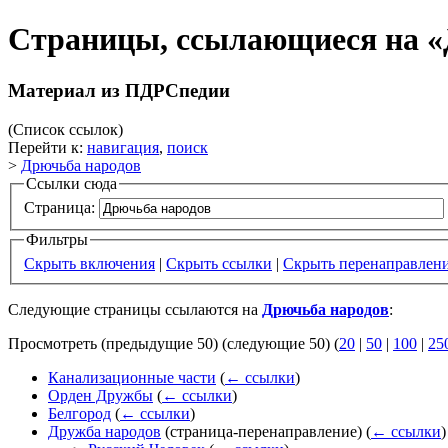
Страницы, ссылающиеся на «
Материал из ПДРСпедии
(Список ссылок)
Перейти к:
навигация
,
поиск
>
Дрючьба народов
Ссылки сюда
Страница:
Фильтры
Скрыть включения
|
Скрыть ссылки
|
Скрыть перенаправлен
Следующие страницы ссылаются на
Дрючьба народов
:
Просмотреть (предыдущие 50) (следующие 50) (
20
|
50
|
100
|
25
Канализационные части
(
← ссылки
)
Орден Дружбы
(
← ссылки
)
Белгород
(
← ссылки
)
Дружба народов
(страница-перенаправление)
(
← ссылки
)