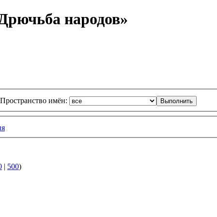
Дрючьба народов»
Пространство имён:
ия
0
|
500
)