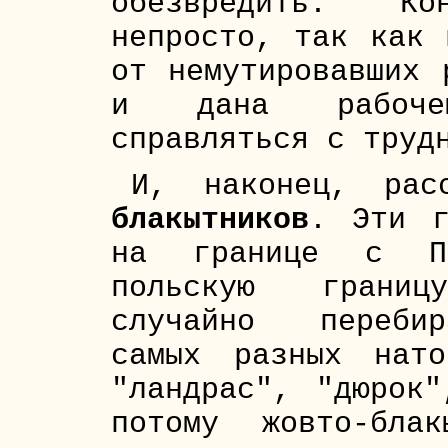
обезвредить. К
непросто, так как 
от немутировавших 
и дана рабоче
справляться с труд
И, наконец, ра
блакытников
. Эти г
на границе с По
польскую грани
случайно переби
самых разных нат
"ландрас", "дюрок"
потому жовто-бла