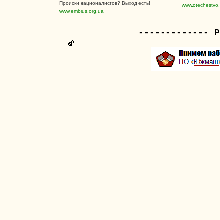
Происки националистов? Выход есть!
www.otechestvo.
www.embrus.org.ua
------------- Р