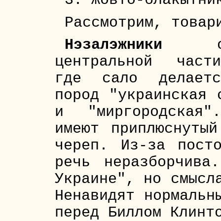
3. Жовто-блакытни
Рассмотрим, товар
Нэзалэжники
об
центральной част
где сало делает
пород "украинская 
и "миргородская"
имеют приплюснуты
череп. Из-за пост
речь неразборчива
Украине", но смысл
Ненавидят нормальн
перед Биллом Клинт