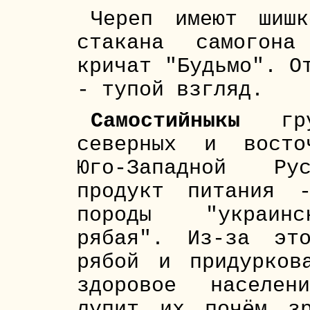
Череп имеют шишк
стакана самогона
кричат "Будьмо". О
- тупой взгляд.
Самостийныкы
груп
северных и восто
Юго-Западной Ру
продукт питания 
породы "украин
рябая". Из-за эт
рябой и придурков
здоровое населен
лупит их почём з