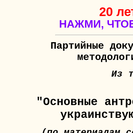
20 ле
НАЖМИ, ЧТО
Партийные док
методолог
Из 
"Основные антр
украинству
(по материалам с