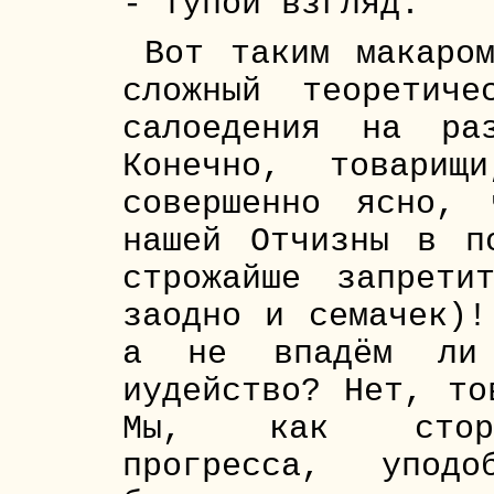
- тупой взгляд.
Вот таким макаро
сложный теоретич
салоедения на ра
Конечно, товари
совершенно ясно, 
нашей Отчизны в п
строжайше запрети
заодно и семачек)!
а не впадём ли
иудейство? Нет, то
Мы, как сторон
прогресса, уподо