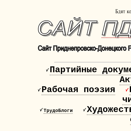
Партийные докум
Ак
Рабочая поэзия
ч
Художест
ТрудоБлоги