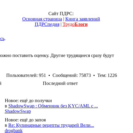
Сайт ПДРС:
Основная страница
|
Книга заявлений
ПДРСпедия
|
Трудо
Блоги
сь
.
ожно поставить оценку. Другие трудящиеся сразу будут
Пользователей: 951 • Сообщений: 75873 • Тем: 1226
й
Последний ответ
Новое:
ещё до получки
в
ShadowSwap : Обменник без KYC/AML с ...
ShadowSwap
Новое:
ещё до запоя
в
Re: Кулинарные рецепты трударей Вели...
drogbank