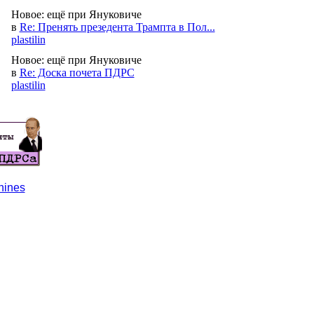
Новое:
ещё при Януковиче
в
Re: Пренять презедента Трампта в Пол...
plastilin
Новое:
ещё при Януковиче
в
Re: Доска почета ПДРС
plastilin
hines