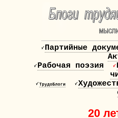
Партийные докум
Ак
Рабочая поэзия
ч
Художест
ТрудоБлоги
20 ле