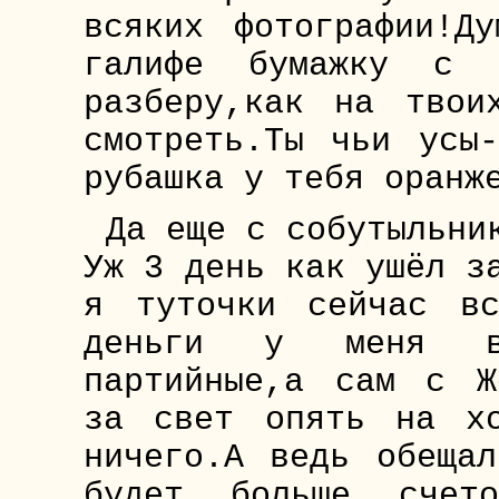
всяких фотографии!Д
галифе бумажку с 
разберу,как на твои
смотреть.Ты чьи усы
рубашка у тебя оранж
Да еще с собутыльни
Уж 3 день как ушёл з
я туточки сейчас в
деньги у меня вы
партийные,а сам с Ж
за свет опять на хо
ничего.А ведь обеща
будет больше счет