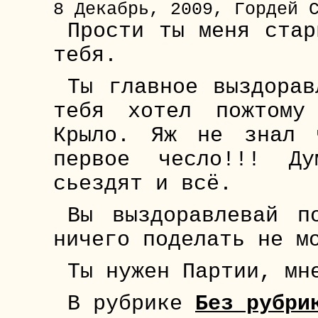
8 Декабрь, 2009, Гордей 
Прости ты меня стар
тебя.
Ты главное выздорав
тебя хотел пожтому
Крыло. Яж не знал 
первое чесло!!! Д
сьездят и всё.
Вы выздоравлевай п
ничего поделать не м
Ты нужен Партии, мн
В рубрике
Без рубри