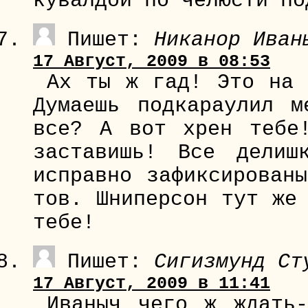
кувалдой по челюсти по
Пишет:
Никанор Иван
17 Август, 2009 в 08:53
Ах ты ж гад! Это на 
Думаешь подкараулил 
все? А вот хрен тебе
заставишь! Все делиш
исправно зафиксирован
тов. Шниперсон тут же
тебе!
Пишет:
Сигизмунд Ст
17 Август, 2009 в 11:41
Иваныч чего ж ждать