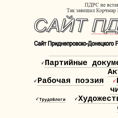
Партийные докум
Ак
Рабочая поэзия
ч
Художест
ТрудоБлоги