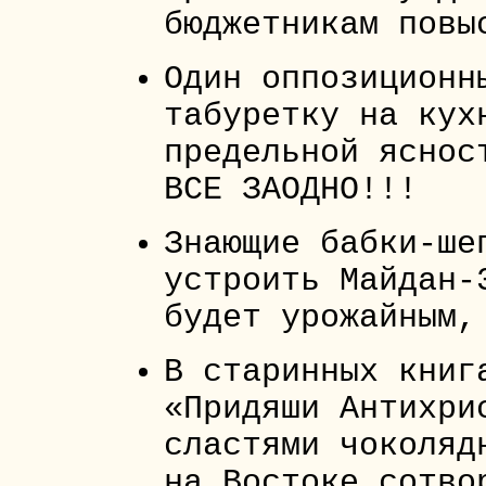
бюджетникам повы
Один оппозиционн
табуретку на кух
предельной яснос
ВСЕ ЗАОДНО!!!
Знающие бабки-ше
устроить Майдан-
будет урожайным,
В старинных книг
«Придяши Антихри
сластями чоколяд
на Востоке сотво