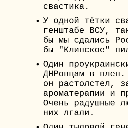
свастика.
У одной тётки св
генштабе ВСУ, та
бы мы сдались Ро
бы "Клинское" пи
Один проукраинск
ДНРовцам в плен.
он растолстел, з
ароматерапии и п
Очень радушные л
них лгали.
Один тыловой ген