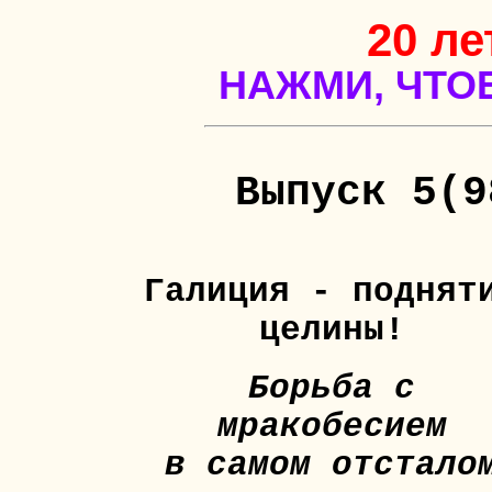
20 ле
НАЖМИ, ЧТО
Выпуск 5(9
Галиция - поднят
целины!
Борьба с
мракобесием
в самом отстало