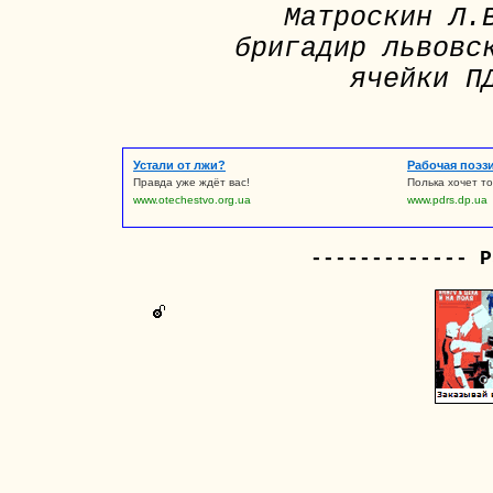
Матроскин Л.
бригадир львовс
ячейки П
Устали от лжи?
Рабочая поэз
Правда уже ждёт вас!
Полька хочет то
www.otechestvo.org.ua
www.pdrs.dp.ua
------------- Р