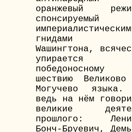
оранжевый режи
спонсируемый
империалистическим
гнидами и
Wашингтона, всячес
упирается
победоносному
шествию Великово
Могучево языка.
ведь на нём говори
великие деяте
прошлого: Лени
Бонч-Бруевич, Демь