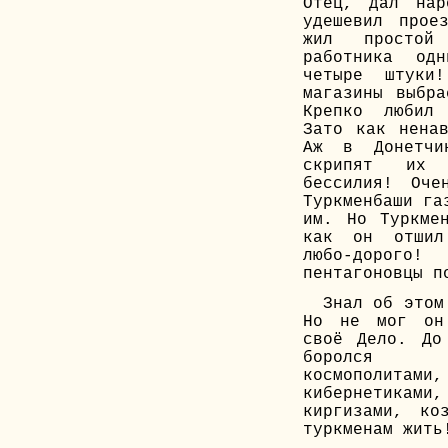
Отец, дал нар
удешевил прое
жил простой
работника од
четыре штуки
магазины выбра
Крепко любил
Зато как ненав
Аж в Донетчи
скрипят их
бессилия! Оче
Туркменбаши га
им. Но Туркме
как он отшил
любо-дорог
пентагоновцы п
Знал об этом
Но не мог он
своё Дело. До
боролся с
космополита
кибернетика
киргизами, ко
туркменам жить