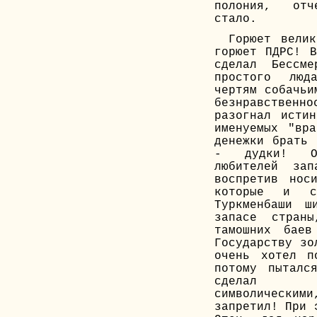
полония, отч
стало.
Горюет велик
горюет ПДРС! В
сделал Бессме
простого люд
чертям собачьи
безнравственн
разогнал истин
именуемых "вра
денежки брать 
- дудки! О
любителей зап
воспретив нос
которые и см
Туркменбаши ш
запасе стран
тамошних баев
Государству зо
очень хотел п
потому пыталс
сделал з
символически
запретил! При 