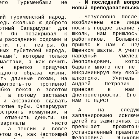
- И последний вопр
его Туркменбаши не
новый преподавательск
- Безусловно. После
ий туркменский народ,
изобличены все лица
едь сколько ж доброго
носить гордое звание 
ртный Сапармурат для
школы, нам пришлось
а! Он позакрывал к
работников. Большин
м рассадники содомии и
пришло к нам с нед
ости, т.н. театры. Он
Ющенком шахты. А учит
ных губителей народа,
народный умеле
чами", которые только
Леопольдович, кот
мастаки, а как лечить
барыги много лет не 
н крепко прищучил
инкриминируя ему якоб
адного образа жизни,
алкоголю. Учитель
ить длинные лохмы, на
Андрей Петрович Б
отреть-то противно!
приехал к нам
ибко пёкся о золотом
Днепропетровска. Его
ы, а потому заставил
нам ПС ПДРС!
 и аксакалов сдавать
лотые зубы. Сапармурат
А на следующ
остроить коммунизм, и
запланировано исклю
я отменить деньги. Он
детей из зажиточных с
арплаты чисто
превышает прожито
ми, а пенсии и вовсе
установленный правите
этом он, как Настоящий
Федоровича Януков