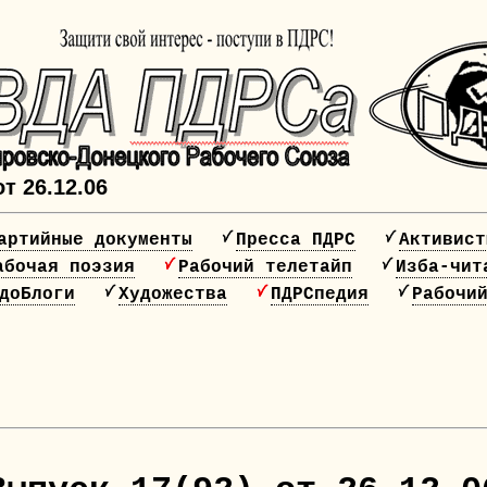
т 26.12.06
артийные документы
Пресса ПДРС
Активист
абочая поэзия
Рабочий телетайп
Изба-чит
доБлоги
Художества
ПДРСпедия
Рабочи
20 лет ПДРС!!!!
НАЖМИ, ЧТОБЫ СПЛОТИТЬСЯ!