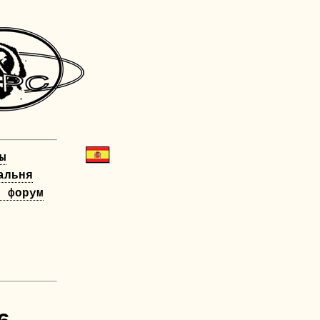
ы
альня
й форум
!