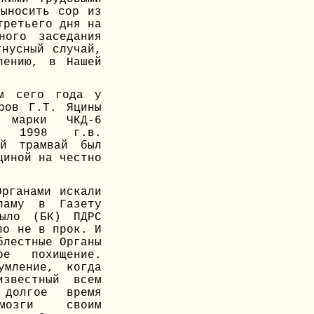
выносить сор из
третьего дня на
ного заседания
гнусный случай,
лению, в Нашей
ом сего года у
ров Г.Т. Яцины
 марки ЧКД-6
ии 1998 г.в.
ый трамвай был
циной на честно
Органами искали
ламу в Газету
ыло (БК) ПДРС
ло не в прок. И
блестные Органы
ое похищение.
умление, когда
известный всем
 долгое время
мозги своим