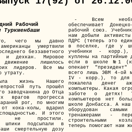
Выпуск 17(92) от 26.12.0
- Всем необх
дний Рабочий
обеспечивает Донецко
и Туркменбаши
рабочий союз. Учебни
нам добыли активисты
ПДРС (теперь это еди
 то, чего мы давно
в поселке, где у шк
американцы умертвили
учебники - корр.),
оследнего беззаветного
куплены на партийные 
х и дехкан. Мировое
если в школе №1 (к
 движение лишилось
опекает "президент"
оих лидеров. Все мы
всего лишь ЭВМ 4-ой 
ю утрату.
IV - корр.), то для
ыла жизнь Нашего
пожалела денег а
Непростой путь прошёл
компьютеры. Какая огр
го заводчанина до Отца
заботе о детях! Т
их врагов прогресса
компьютеров нет бол
араний рог, по многим
школе Донбасса. А наш
 от кока-колы, вдарил
оборудован самыми
спощадностью. И этого
тренажерами - перео
у не простили.
строительными коз
ие шпики подсыпали в
теперь помогают нам ж
баши смертельную дозу