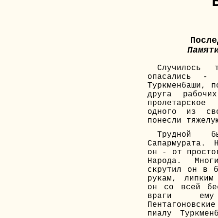
После
Памят
Случилось
опасались - 
Туркменбаши, п
друга рабочи
пролетарское
одного из св
понесли тяжелу
Трудной б
Сапармурата. 
он - от просто
Народа. Мног
скрутил он в б
рукам, липким
он со всей бе
враги ем
Пентагоновск
пиалу Туркмен