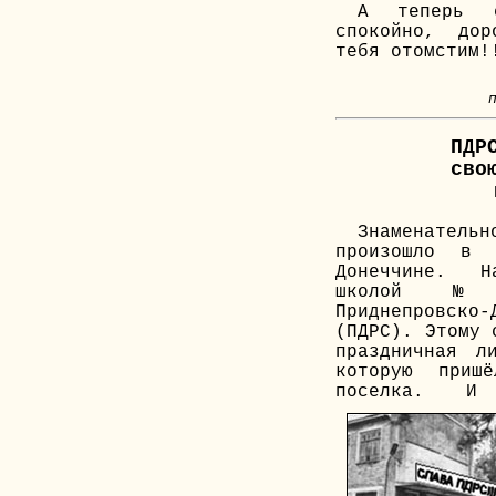
А теперь 
спокойно, до
тебя отомстим!
ПДР
сво
Знаменательн
произошло в 
Донеччине. Н
школой №
Приднепровско-
(ПДРС). Этому 
праздничная л
которую приш
поселка.