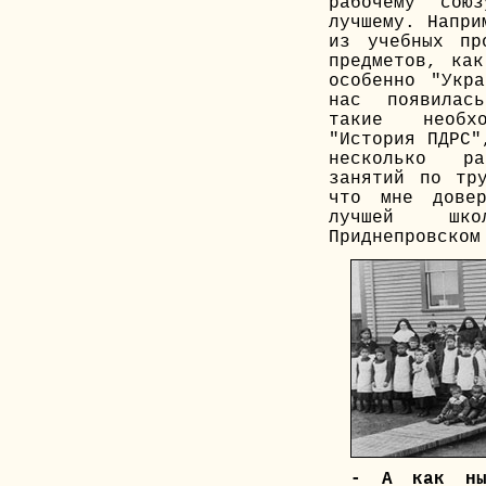
рабочему сою
лучшему. Напри
из учебных пр
предметов, как
особенно "Укра
нас появилас
такие необх
"История ПДРС"
несколько р
занятий по тр
что мне довер
лучшей шк
Приднепровском
- А как ны