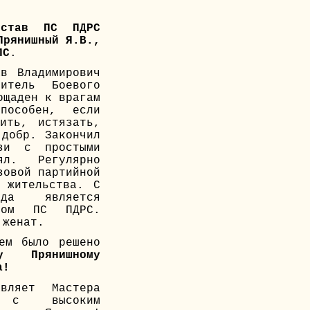
став ПС ПДРС
Прянишный Я.В.,
ПС
.
в Владимирович
итель Боевого
ощаден к врагам
пособен, если
ить, истязать,
 добр. Закончил
зи с простыми
ял. Регулярно
зовой партийной
 жительства. С
да является
еном ПС ПДРС.
 женат.
ием было решено
ру Прянишному
а!
вляет Мастера
. с высоким