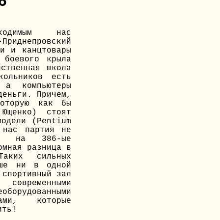
6
одимым нас
-Приднепровский
ки и канцтовары
 боевого крыла
нственная школа
ольников есть
 а компьютеры
деньги. Причем,
оторую как бы
 Ющенко) стоят
модели (Pentium
 нас партия не
ж на 386-ые
омная разница в
аких сильных
ьше ни в одной
 спортивный зал
 современными
борудованными
лами, которые
ить!