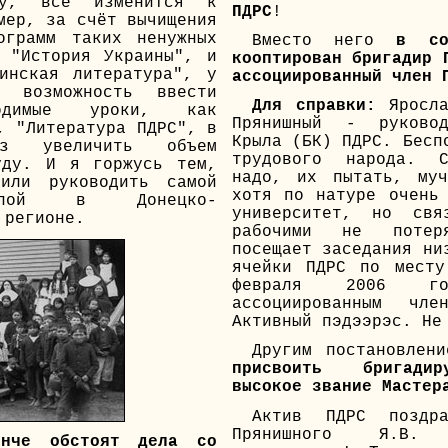
зу, всё изменится к
ПДРС
!
мер, за счёт вычищения
ограмм таких ненужных
Вместо него
в со
 "История Украины", и
кооптирован бригадир 
инская литература", у
ассоциированный член 
ь возможность ввести
Для справки:
Яросла
одимые уроки, как
Прянишный - руковод
, "Литература ПДРС", в
Крыла (БК) ПДРС. Бесп
аз увеличить объем
трудового народа. С
уду. И я горжусь тем,
надо, их пытать, муч
или руководить самой
хотя по натуре очень
олой в Донецко-
университет, но свя
 регионе.
рабочими не потер
посещает заседания ни
ячейки ПДРС по месту
февраля 2006 го
ассоциированным чл
Активный пэдээрэс. Не
Другим постановлен
присвоить бригади
высокое звание Мастер
Актив ПДРС поздра
Прянишного Я.В
нче обстоят дела со