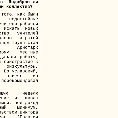
ос. Подобран ли
ий коллектив?
 того, как были
, недостойные
учителя рабочей
 искать новых
ство учителей
авно закрытой
елем труда стал
ц Аристарх
орому местные
давали работу,
ы пристрастие к
 физкультуры,
огуславский,
 прямо из
 порекомендовал
ую неделю
чение из школы
емей, чей доход
чный минимум,
льством Виктора
ича (Евдокия