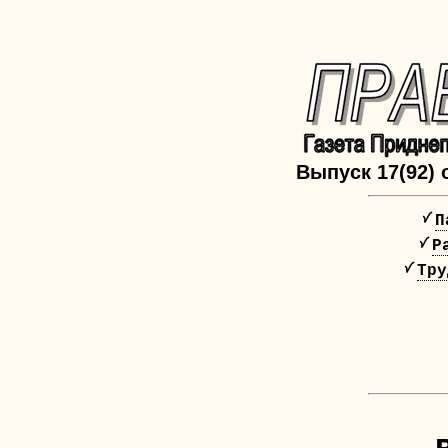
Выпуск 17(92) о
П
Р
Тру