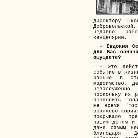
директору шко
Добровольской
недавно раб
канцелярии.
- Евдокия Се
для Вас означ
ощущаете?
- Это дейст
событие в жизн
раньше в это
мздоимство, д
незаслуженн
поскольку их р
позволить "пл
же время "гос
оранжево-кори
покрывало пр
нашим детям и 
даже самым не
благодаря Дон