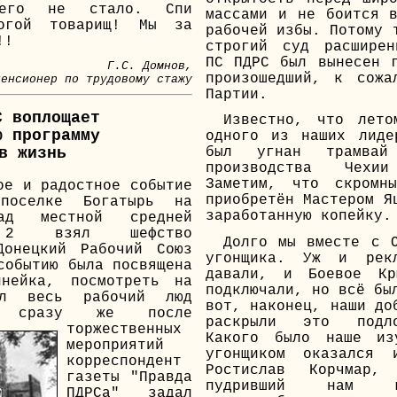
его не стало. Спи
массами и не боится 
рогой товарищ! Мы за
рабочей избы. Потому 
!!
строгий суд расширен
ПС ПДРС был вынесен 
Г.С. Домнов,
произошедший, к сожа
пенсионер по трудовому стажу
Партии.
С воплощает
Известно, что лет
ю программу
одного из наших лиде
в жизнь
был угнан трамвай
производства Чех
Заметим, что скромн
ое и радостное событие
приобретён Мастером Я
поселке Богатырь на
заработанную копейку.
ад местной средней
2 взял шефство
Долго мы вместе с 
Донецкий Рабочий Союз
угонщика. Уж и рек
событию была посвящена
давали, и Боевое Кр
инейка, посмотреть на
подключали, но всё бы
ёл весь рабочий люд
вот, наконец, наши до
 И сразу же
после
раскрыли это подл
торжественных
Какого было наше из
мероприятий
угонщиком оказался 
корреспондент
Ростислав Корчмар,
газеты "Правда
пудривший нам 
ПДРСа" задал