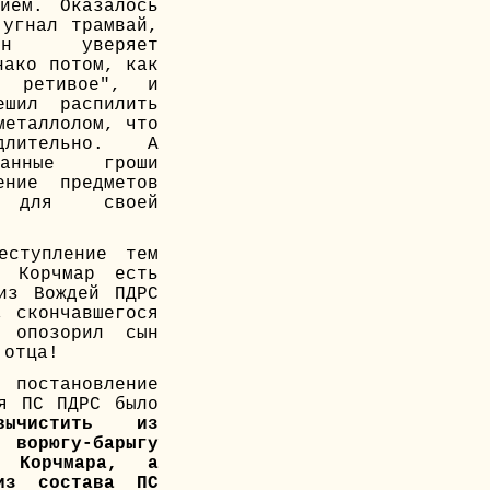
нием. Оказалось
 угнал трамвай,
н уверяет
нако потом, как
о ретивое", и
ешил распилить
металлолом, что
лительно. А
танные гроши
ение предметов
а для своей
еступление тем
в Корчмар есть
из Вождей ПДРС
, скончавшегося
 опозорил сын
 отца!
тановление
ия ПС ПДРС было
вычистить из
 ворюгу-барыгу
а Корчмара, а
из состава ПС