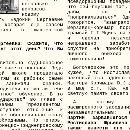
псевдорабочим поведе
несколько
что сей гнусный тать
вопросов
дабы, как о
новому
"поприкалываться". Од
лы Евдокии Сергеевне
говорится, "взыграл
, которая еще совсем
мерзавец-Корчмар пор
отала в шахтерской
трамвай Г.Т.Яцины на 
и сделал незамед
неправедно зарабо
ргеевна! Скажите, что
спустил на приобрет
ает этот день? Что Вы
личного обиход
сожительницы!
вительно судьбоносное
Богомерзкое это пр
и нашего поселка. Ведь
хужее, что Ростисла
й школе процветало
законный сын одного 
етям из рабочих семей
Мастера Корчмара Ю.Ю.
о занижали оценки,
в мае с.г. Как же
одители не могли себе
светлую память своего
атное" обучение. В то
ударство" во главе с
А потому пос
чневым "президентом"
расширенного заседан
еступное отношение к
незамедлительным:
не обеспечивало школу
Партии зарвавшегося
обходимым. Но теперь,
Ростислава Юрьевич
ецко-Приднепровскому
также вывести его 