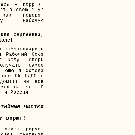
лась - корр.).
ают в свою 1-ую
 как говорят
ашу Рабочую
окия Сергеевна,
коле!
ы поблагодарить
ий Рабочий Союз
ю школу. Теперь
олучать самое
И еще я хотела
 всё БК ПДРС с
одом!!! Мы все
имся на вас. И
г и Россия!!!
ртийные чистки
и ворюг!
емонстрирует
окими трудовыми