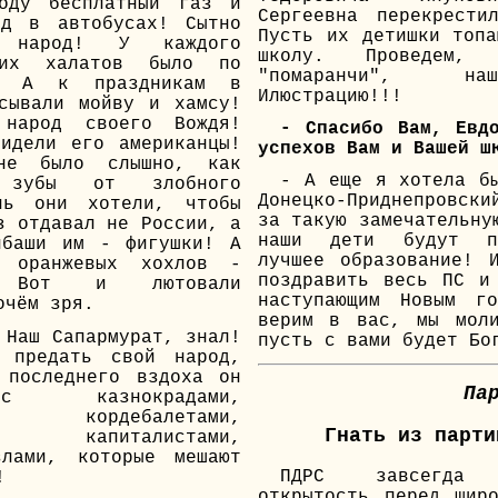
оду бесплатный газ и
Сергеевна перекрести
зд в автобусах! Сытно
Пусть их детишки топ
 народ! У каждого
школу. Проведем,
них халатов было по
"помаранчи", н
! А к праздникам в
Илюстрацию!!!
сывали мойву и хамсу!
 народ своего Вождя!
- Спасибо Вам, Евд
идели его американцы!
успехов Вам и Вашей ш
не было слышно, как
- А еще я хотела б
 зубы от злобного
Донецко-Приднепровск
нь они хотели, чтобы
за такую замечательну
з отдавал не России, а
наши дети будут п
нбаши им - фигушки! А
лучшее образование! 
 оранжевых хохлов -
поздравить весь ПС и
о! Вот и лютовали
наступающим Новым г
очём зря.
верим в вас, мы мол
 Наш Сапармурат, знал!
пусть с вами будет Бо
 предать свой народ,
 последнего вздоха он
Па
 казнокрадами,
ми, кордебалетами,
Гнать из парти
ми, капиталистами,
злами, которые мешают
ПДРС завсегда д
!
открытость перед шир