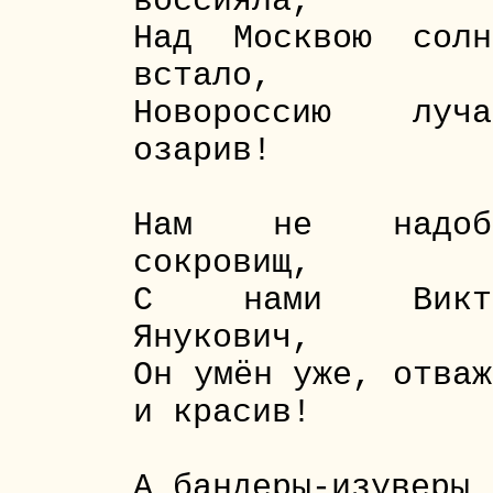
воссияла,
Над Москвою солн
встало,
Новороссию луча
озарив!
Нам не надоб
сокровищ,
С нами Викт
Янукович,
Он умён уже, отваж
и красив!
А бандеры-изуверы