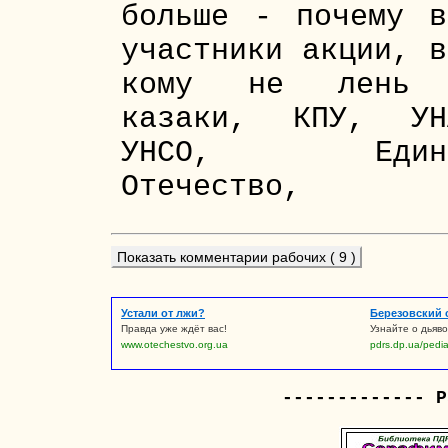
больше - почему в
участники акции, в
кому не лень
казаки, КПУ, УН
УНСО, Един
Отечество,
Показать комментарии рабочих ( 9 )
Устали от лжи?
Березовский 
Правда уже ждёт вас!
Узнайте о дьяво
www.otechestvo.org.ua
pdrs.dp.ua/pedi
------------- Р