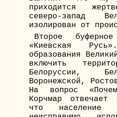
приходится жерт
северо-запад В
изолирован от прои
Второе буферно
«Киевская Рус
образования Велики
включить террит
Белоруссии, Бел
Воронежской, Росто
На вопрос «Поче
Корчмар отвечает 
что население М
неисправимо исп