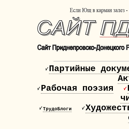
Партийные докум
Ак
Рабочая поэзия
ч
Художест
ТрудоБлоги