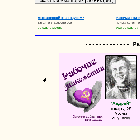
Показать комментарии рабочих ( 56 )
Березовский стал пауком?
Рабочая поэз
Узнайте о дьяволе всё!!!
Полька хочет то
pdrs.dp.ua/pedia
www.pdrs.dp.ua
------------- Ра