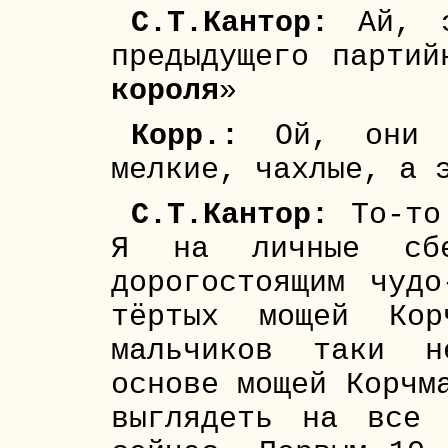
С.Т.Кантор:
Ай, э
предыдущего парти
короля
»
Корр.:
Ой, они ж
мелкие, чахлые, а 
С.Т.Кантор:
То-то 
Я на личные сбе
дорогостоящим чудо
тёртых мощей Кор
мальчиков таки н
основе мощей Корчм
выглядеть на все 