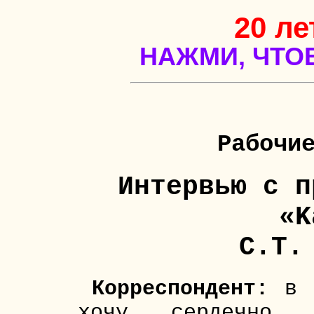
20 ле
НАЖМИ, ЧТО
Рабочи
Интервью с п
«K
С.Т.
Корреспондент:
в н
хочу сердечно п