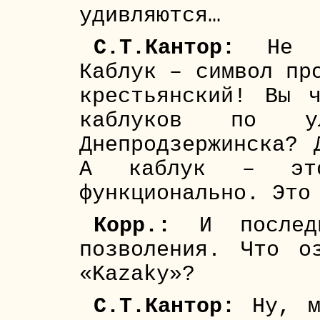
удивляются…
С.Т.Кантор:
Не см
Каблук – символ пр
крестьянский! Вы 
каблуков по у
Днепродзержинска? 
А каблук – это
функционально. Это
Корр.:
И последн
позволения. Что о
«Kazaky»?
С.Т.Кантор:
Ну, м