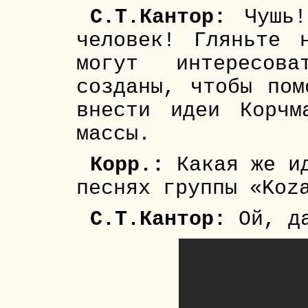
С.Т.Кантор:
Чушь!
человек! Гляньте 
могут интересова
созданы, чтобы пом
внести идеи Корчм
массы.
Корр.:
Какая же ид
песнях группы «Koz
С.Т.Кантор:
Ой, да