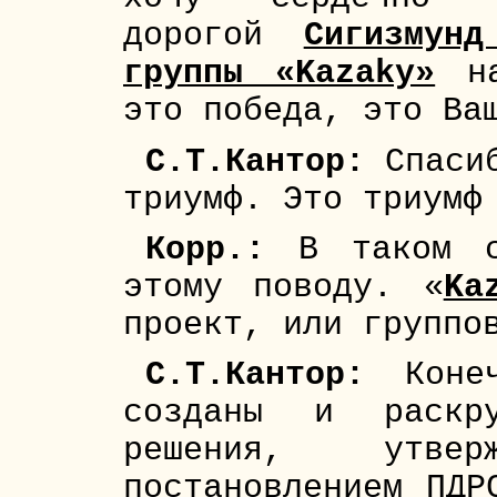
дорогой
Сигизмунд
группы «Kazaky»
на
это победа, это Ва
С.Т.Кантор:
Спасиб
триумф. Это триумф
Корр.:
В таком с
этому поводу. «
Ka
проект, или группо
С.Т.Кантор:
Конеч
созданы и раскру
решения, утверж
постановлением ПДР