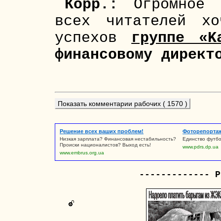
Корр.:
Огромное 
всех читателей хо
успехов
группе «K
финансовому директ
Показать комментарии рабочих ( 1570 )
Решение всех ваших проблем!
Фоторепорта
Низкая зарплата? Финансовая нестабильность?
Единство футбо
Происки националистов? Выход есть!
www.pdrs.dp.ua
www.embrus.org.ua
------------- Р