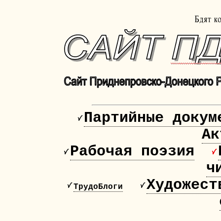
Партийные докум
Ак
Рабочая поэзия
ч
Художест
ТрудоБлоги