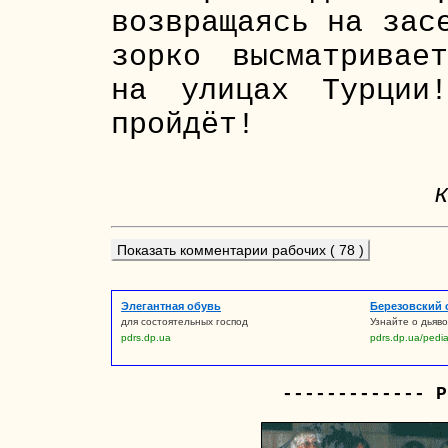
возвращаясь на зас
зорко высматривае
на улицах Турции
пройдёт!
Показать комментарии рабочих ( 78 )
Элегантная обувь
Березовский 
для состоятельных господ
Узнайте о дьяво
pdrs.dp.ua
pdrs.dp.ua/pedi
------------- Р