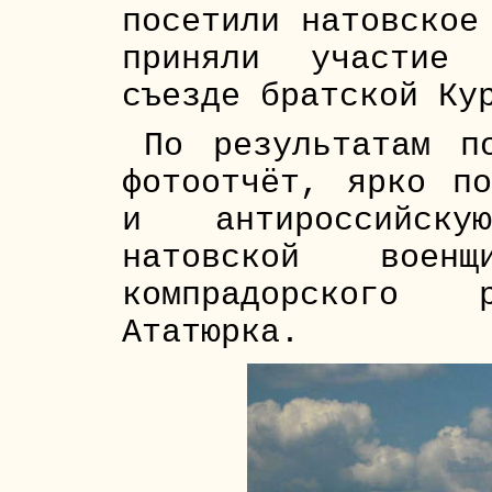
посетили натовское
приняли участие 
съезде братской Ку
По результатам п
фотоотчёт, ярко по
и антироссийску
натовской воен
компрадорского р
Ататюрка.