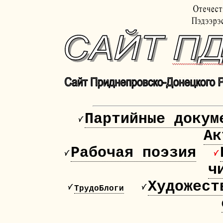
Партийные докум
Ак
Рабочая поэзия
ч
Художест
ТрудоБлоги