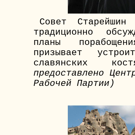
Совет Старейшин 
традиционно обсу
планы порабощен
призывает устро
славянских ко
предоставлено Цент
Рабочей Партии)