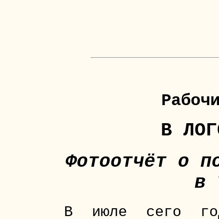
Рабоч
В ЛОГ
Фотоотчёт о п
в 
В июле сего го