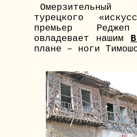
Омерзительный 
турецкого «иску
премьер Реджеп
овладевает нашим
В
плане – ноги Тимош