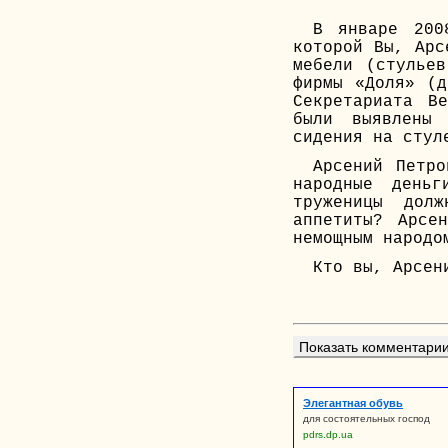
В январе 200
которой Вы, Арс
мебели (стулье
фирмы «Доля» (
Секретариата В
были выявлены 
сидения на стул
Арсений Петр
народные деньг
труженицы дол
аппетиты? Арсе
немощным народо
Кто вы, Арсен
Показать комментарии 
Элегантная обувь
для состоятельных господ
pdrs.dp.ua