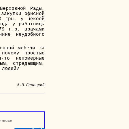
Верховной Рады,
 закупки офисной
0 грн. у некоей
ода у работницы
79 г.р. врачами
чине неудобного
енной мебели за
 почему простые
-то непомерные
ым, страдающим,
 людей?
А.В.Белецкий
и церкви