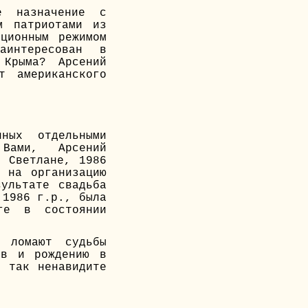
е назначение с
м патриотами из
ционным режимом
интересован в
 Крыма? Арсений
т американского
ных отдельными
 Вами, Арсений
й Светлане, 1986
 на организацию
ультате свадьба
 1986 г.р., была
ге в состоянии
 ломают судьбы
ов и рождению в
ы так ненавидите