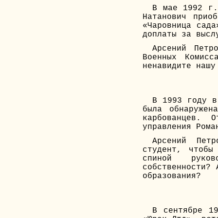
В мае 1992 г.
Натанович прио
«Чаровница сада
доплаты за высл
Арсений Петр
Военных Комисс
ненавидите нашу
В 1993 году в
была обнаружен
карбованцев. О
управления Рома
Арсений Пет
студент, чтобы
спиной руков
собственности? 
образования?
В сентябре 1