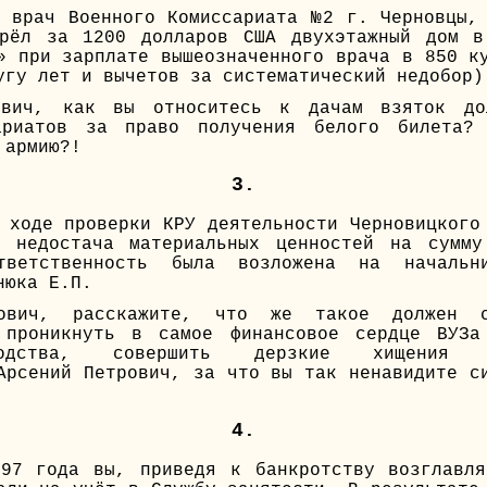
 врач Военного Комиссариата №2 г. Черновцы,
брёл за 1200 долларов США двухэтажный дом в
» при зарплате вышеозначенного врача в 850 к
угу лет и вычетов за систематический недобор)
ович, как вы относитесь к дачам взяток до
ариатов за право получения белого билета
 армию?!
3.
 ходе проверки КРУ деятельности Черновицкого
а недостача материальных ценностей на сумму
тветственность была возложена на начальн
нюка Е.П.
рович, расскажите, что же такое должен с
 проникнуть в самое финансовое сердце ВУЗа
одства, совершить дерзкие хищения го
Арсений Петрович, за что вы так ненавидите с
4.
997 года вы, приведя к банкротству возглавля