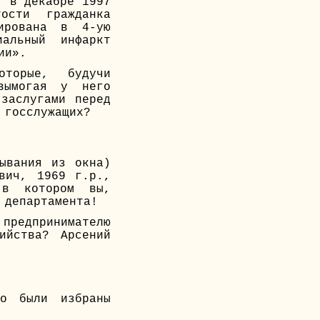
, в декабре 1997
ости гражданка
ирована в 4-ую
иальный инфаркт
ии».
торые, будучи
вымогая у него
заслугами перед
 госслужащих?
ывания из окна)
вич, 1969 г.р.,
 в котором вы,
 департамента!
предпринимателю
ийства? Арсений
но были избраны