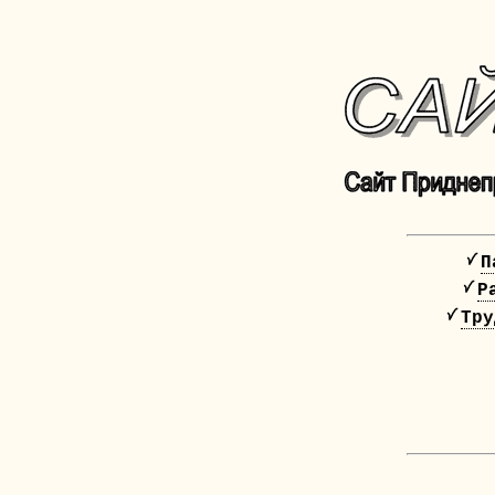
П
Р
Тру