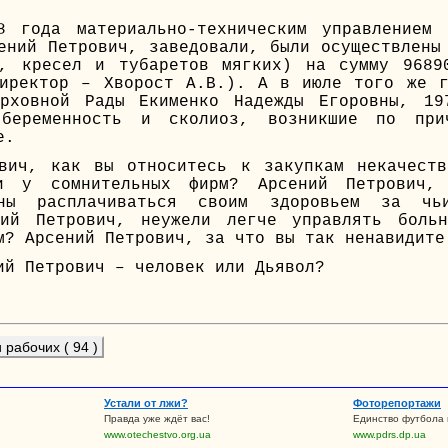
8 года материально-техническим управлением 
ений Петрович, заведовали, были осуществлены
в, кресел и тубаретов мягких) на сумму 9689
директор – Хворост А.В.). А в июле того же г
ерховной Рады Екименко Надежды Егоровны, 19
беременность и сколиоз, возникшие по при
е.
ович, как вы относитесь к закупкам некачеств
и у сомнительных фирм? Арсений Петрович,
жны расплачиваться своим здоровьем за чьи
ний Петрович, неужели легче управлять больн
м? Арсений Петрович, за что вы так ненавидите
ий Петрович – человек или Дьявол?
рабочих ( 94 )
Устали от лжи?
Фоторепортажи
Правда уже ждёт вас!
Единство футбола 
www.otechestvo.org.ua
www.pdrs.dp.ua