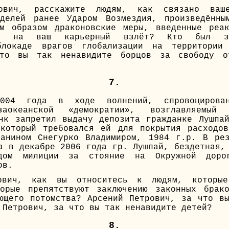
рович, расскажите людям, как связано ваш
еделей ранее Ударом Возмездия, произведённы
им образом драконовские меры, введенные реак
ли на ваш карьерный взлёт? Кто был за
блокаде врагов глобализации на территории
то вы так ненавидите борцов за свободу о
7.
004 года в ходе волнений, спровоцирован
заокеанской «демократии», возглавляемый
нк запретил выдачу депозита гражданке Лушпа
 который требовался ей для покрытия расходов
данином Снегурко Владимиром, 1984 г.р. В рез
а в декабре 2006 года гр. Лушпай, бездетная,
ядом милиции за стояние на Окружной доро
ов.
ович, как вы относитесь к людям, которые
торые препятствуют заключению законных брак
ющего потомства? Арсений Петрович, за что в
 Петрович, за что вы так ненавидите детей?
8.