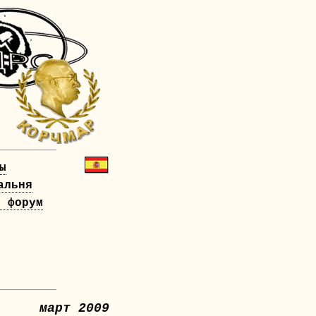
ы
альня
й форум
!
март 2009