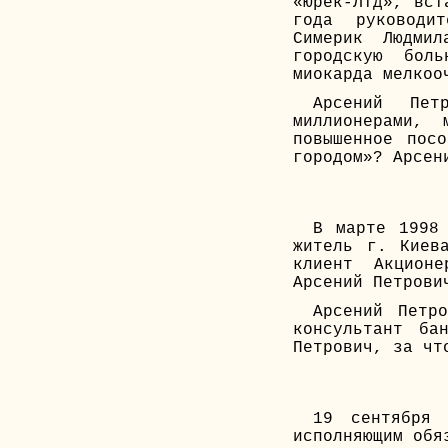
«Юрек-Лтд», вст
года руководи
Симерик Людми
городскую боль
миокарда мелкоо
Арсений Пе
миллионерами,
повышенное пос
городом»? Арсен
В марте 1998
житель г. Киев
клиент Акцион
Арсений Петрови
Арсений Петр
консультант ба
Петрович, за чт
19 сентября 
исполняющим обя