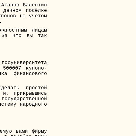
 Агапов Валентин
 дачном посёлке
упонов (с учётом
.
лжностным лицам
? За что вы так
 госуниверситета
 500007 купоно-
ика финансового
делать простой
 и, прикрывшись
сударственной
истему народного
емую вами фирму