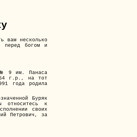
ку
ть вам несколько
, перед богом и
 № 9 им. Панаса
64 г.р., на тот
991 года родила
значенной Буряк
ы относитесь к
сполнении своих
ний Петрович, за