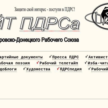
артийные документы
Пресса ПДРС
Активист
абочая поэзия
Рабочий телетайп
Изба-чит
доБлоги
Художества
ПДРСпедия
Рабочи
20 лет ПДРС!!!!
НАЖМИ, ЧТОБЫ СПЛОТИТЬСЯ!