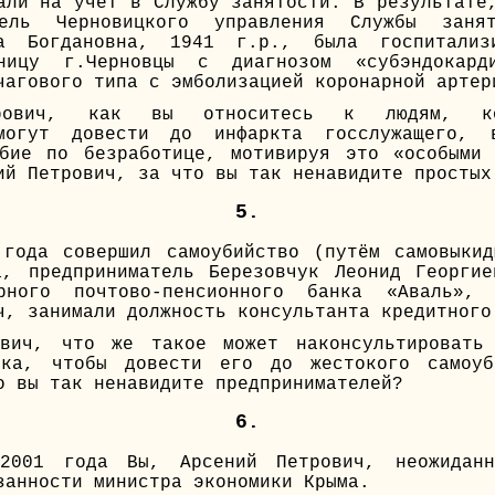
али на учёт в Службу занятости. В результате
тель Черновицкого управления Службы занят
ла Богдановна, 1941 г.р., была госпитализ
ницу г.Черновцы с диагнозом «субэндокард
чагового типа с эмболизацией коронарной артер
трович, как вы относитесь к людям, ко
 могут довести до инфаркта госслужащего, 
обие по безработице, мотивируя это «особыми 
ий Петрович, за что вы так ненавидите простых
5.
 года совершил самоубийство (путём самовыкид
а, предприниматель Березовчук Леонид Георгие
ерного почтово-пенсионного банка «Аваль»,
ч, занимали должность консультанта кредитного
ович, что же такое может наконсультировать 
нка, чтобы довести его до жестокого самоуб
о вы так ненавидите предпринимателей?
6.
2001 года Вы, Арсений Петрович, неожидан
занности министра экономики Крыма.