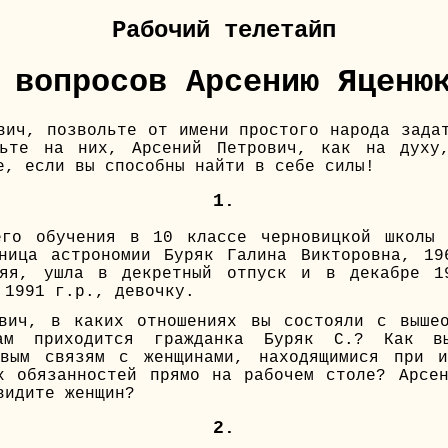
Рабочий телетайп
 вопросов Арсению Яценю
вич, позвольте от имени простого народа зада
тьте на них, Арсений Петрович, как на духу
е, если вы способны найти в себе силы!
1.
его обучения в 10 классе черновицкой школы
ьница астрономии Буряк Галина Викторовна, 19
няя, ушла в декретный отпуск и в декабре 1
 1991 г.р., девочку.
ович, в каких отношениях вы состояли с вышео
м приходится гражданка Буряк С.? Как в
овым связям с женщинами, находящимися при и
х обязанностей прямо на рабочем столе? Арсе
видите женщин?
2.