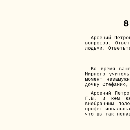
8
Арсений Петро
вопросов. Отве
людьми. Ответьт
Во время ваш
Мирного учител
момент незамуж
дочку Стефанию,
Арсений Петр
Г.В. и кем ва
внебрачным пол
профессиональны
что вы так нена