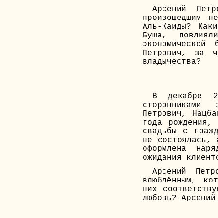
Арсений Пет
произошедшим н
Аль-Каиды? Как
Буша, повлия
экономической 
Петрович, за ч
владычества?
В декабре 2
сторонниками 
Петрович, Нацба
года рождения,
свадьбы с граж
не состоялась, 
оформлена нар
ожидания клиент
Арсений Петр
влюблённым, ко
них соответству
любовь? Арсений