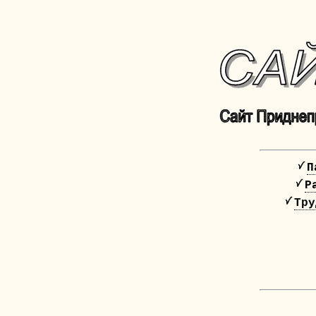
П
Р
Тру