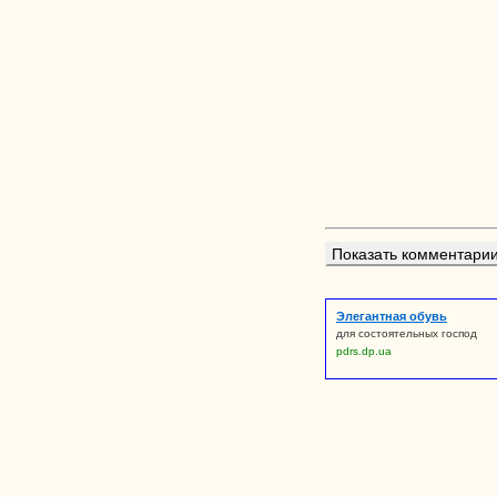
Показать комментарии 
Элегантная обувь
для состоятельных господ
pdrs.dp.ua