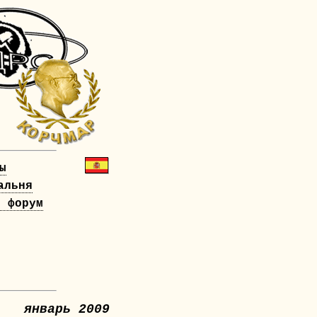
ы
альня
й форум
!
январь 2009