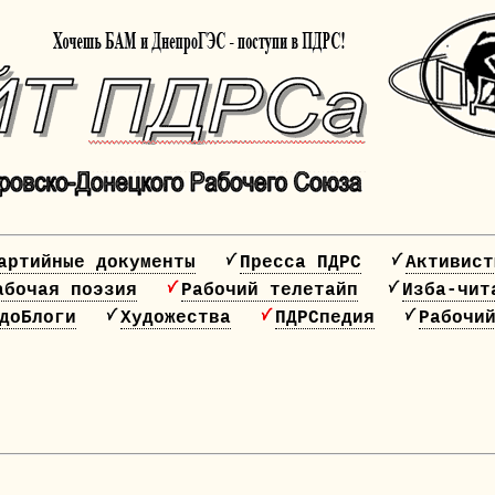
артийные документы
Пресса ПДРС
Активист
абочая поэзия
Рабочий телетайп
Изба-чит
доБлоги
Художества
ПДРСпедия
Рабочи
20 лет ПДРС!!!!
НАЖМИ, ЧТОБЫ СПЛОТИТЬСЯ!