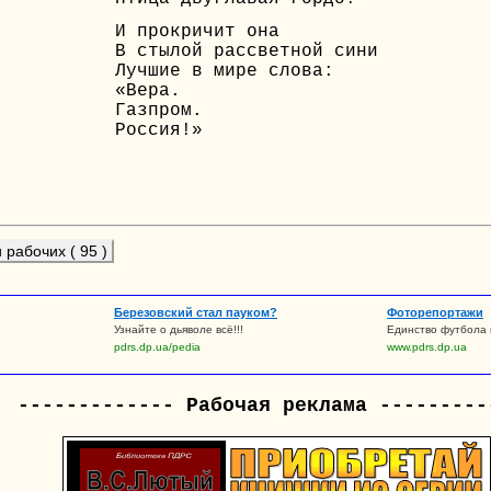
И прокричит она
В стылой рассветной сини
Лучшие в мире слова:
«Вера.
Газпром.
Россия!»
рабочих ( 95 )
Березовский стал пауком?
Фоторепортажи
Узнайте о дьяволе всё!!!
Единство футбола 
pdrs.dp.ua/pedia
www.pdrs.dp.ua
------------- Рабочая реклама ---------