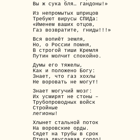
Вы ж сука бля… гандоны!»
Из непромытых шприцов
Требуют вирусы СПИДа:
«Именем ваших отцов,
Газ возвратите, гниды!!!»
Вся вопиёт земля,
Но, о России помня,
В строгой тиши Кремля
Путин молчит спокойно.
Думы его тяжелы,
Как и положено Богу:
Знает, что газ хохлы
Не воровать не могут!
Знает могучий мозг:
Их усмирят не стоны –
Трубопроводных войск
Стройные
легионы!
Хлынет стальной поток
На воровские орды.
Сядет на трубы в срок
Птица двуглавая гордо!