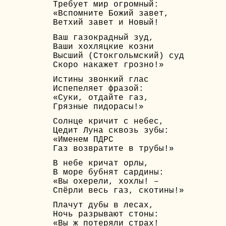
Требует мир огромный:
«Вспомните Божий завет,
Ветхий завет и Новый!
Ваш газокрадный зуд,
Ваши хохляцкие козни
Высший (Стокгольмский) суд
Скоро накажет грозно!»
Истины звонкий глас
Испепеляет фразой:
«Суки, отдайте газ,
Грязные пидорасы!»
Солнце кричит с небес,
Цедит Луна сквозь зубы:
«Именем ПДРС
Газ возвратите в трубы!»
В небе кричат орлы,
В море бубнят сардины:
«Вы охерели, хохлы! –
Спёрли весь газ, скотины!»
Плачут дубы в лесах,
Ночь разрывают стоны:
«Вы ж потеряли страх!