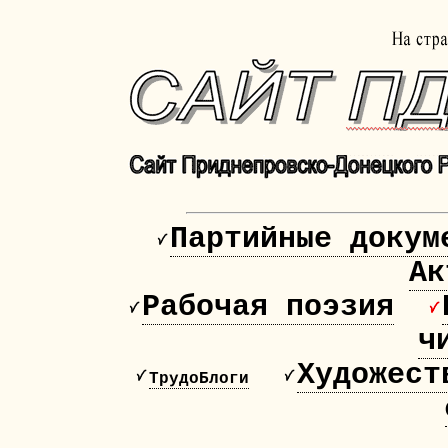
Партийные докум
Ак
Рабочая поэзия
ч
Художест
ТрудоБлоги