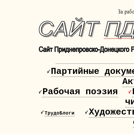
Партийные докум
Ак
Рабочая поэзия
ч
Художест
ТрудоБлоги