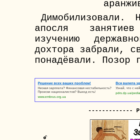
аранжи
Димобилизовали. 
апосля занятиев
изучению державн
дохтора забрали, с
понадёвали. Позор 
Решение всех ваших проблем!
Вся валюта зд
Низкая зарплата? Финансовая нестабильность?
Узнай, что с не
Происки националистов? Выход есть!
pdrs.dp.ua/pedi
www.embrus.org.ua
------------- Р