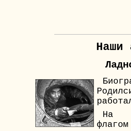
Наши 
Ладн
Биог
Родил
работа
На м
флаг