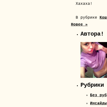
Хахаха!
В рубрике
Кош
Новее »
Автора!
Рубрики
Без руб
Инсайды