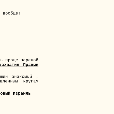
ь вообще!
)
сь проще пареной
захватил Правый
ший знакомый ,
ленным кругам
Новый Израиль