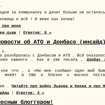
.
одня за коммуналку и денег больше не осталос
ковицы и всё ! И жеви как хочеш!
 про меня
ки души
|
Ответов: 8 »
новости об АТО и Донбасе (инсайд
а К.
о разобралась с Донбасом и АТО . Всё оказало
жнее намного . Как я уже писала ,
Донбас 
 кое что , о чём мне сообщил один мой быв
ас жевёт в США и близок к высоко постав
ное .
Читайте про войну Львова и Киева и про 
айды
|
Ответов: 4 »
весным блоггером!