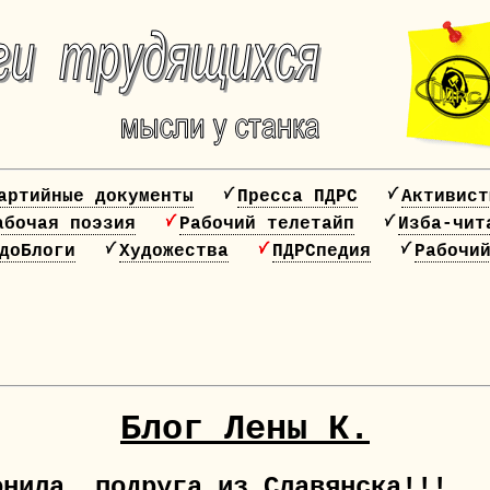
артийные документы
Пресса ПДРС
Активист
абочая поэзия
Рабочий телетайп
Изба-чит
доБлоги
Художества
ПДРСпедия
Рабочи
20 лет ПДРС!!!!
НАЖМИ, ЧТОБЫ СПЛОТИТЬСЯ!
Блог Лены К.
онила подруга из Славянска!!!