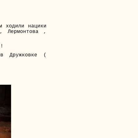
м ходили нацики
, Лермонтова ,
 !
в Дружковке (