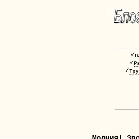
П
Р
Тру
Молния! Зв