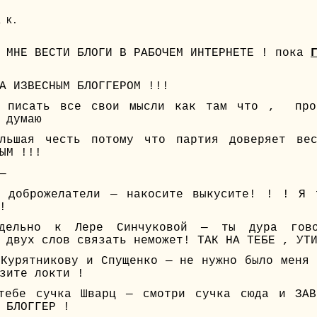
а К.
А МНЕ ВЕСТИ БЛОГИ В РАБОЧЕМ ИНТЕРНЕТЕ ! пока
А ИЗВЕСНЫМ БЛОГГЕРОМ !!!
у писать все свои мысли как там что , про
 думаю
льшая честь потому что партия доверяет ве
ЫМ !!!
—
 доброжелатели — накосите выкусите! ! ! Я 
!
тдельно к Лере Синчуковой — ты дура гов
 двух слов связать неможет! ТАК НА ТЕБЕ , УТ
 Курятникову и Спущенко — не нужно было меня 
зите локти !
тебе сучка Шварц — смотри сучка сюда и ЗА
 БЛОГГЕР !