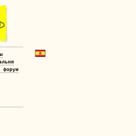
ы
альня
й форум
!