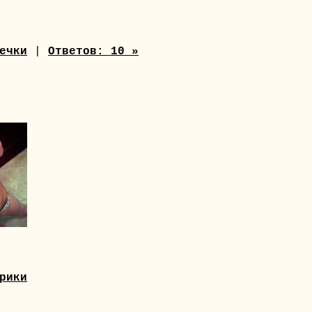
ечки
|
Ответов: 10 »
рики