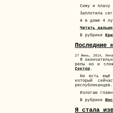
Сижу и плачу 
Заплотила сег
А в доме 4 лу
Читать дальше
В рубрике
Кри
Последние 
27 Июнь, 2014, Лен
Я окончательн
репы но и сло
Сектор
.
Но есть ещё
который сейч
республиканцев.
Излогаю глав
В рубрике
Инс
Я стала из