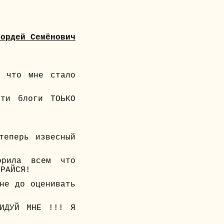
Гордей Семёнович
 что мне стало
сти блоги ТОЬКО
теперь извесный
орила всем что
ИРАЙСЯ!
не до оценивать
ВИДУЙ МНЕ !!! Я