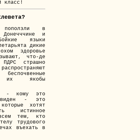
й класс!
клевета?
 поползли в
 Донечччине и
 Бойкие языки
летарьята дикие
охом здоровье
зывают, что-де
 ПДРС страшно
спространяют
беспочвенные
б их якобы
ом - кому это
евиден - это
которые хотят
ить истинное
всем тем, кто
телу трудового
ечах въехать в