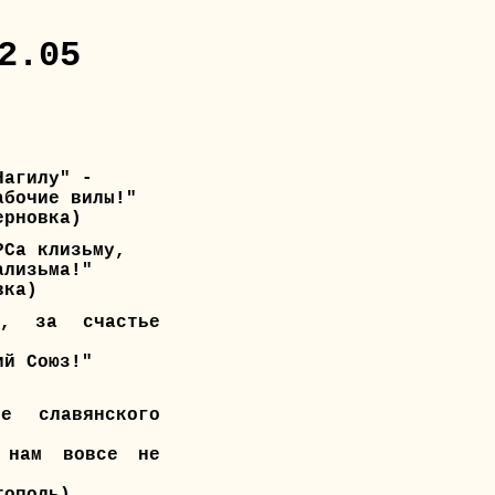
2.05
Нагилу" -
абочие вилы!"
ерновка)
РСа клизьму,
ализьма!"
вка)
у, за счастье
ий Союз!"
е славянского
 нам вовсе не
тополь)