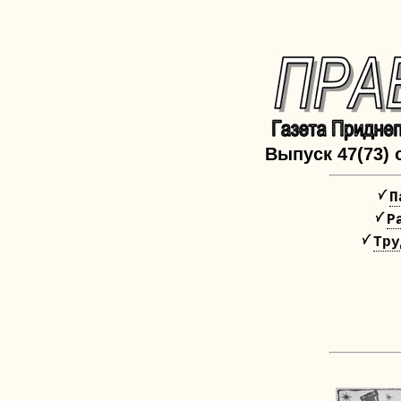
Выпуск 47(73) о
П
Р
Тру