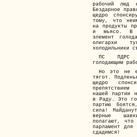
рабочий люд 
Бездарное прав
щедро спонсир
тому, что неи
на продукты пр
и мьясо. В р
элемент голод
олигархи т
холодильники с
ПС ПДРС о
голодающим раб
Но это не е
тягот. Подлень
щедро спонс
препятствием
нашей партии н
в Раду. Это го
партию боятс
сила! Майдану
верные шавки
полагают, что
парламент для 
сдадимся!