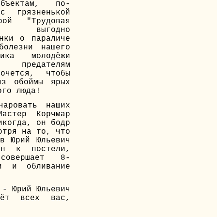
бъектам, по-
с грязненькой
рой "Трудовая
, выгодно
енки о параличе
болезни нашего
ника молодёжи
, предателям
очется, чтобы
из обоймы ярых
ого люда!
чаровать наших
Мастер Корчмар
икогда, он бодр
отря на то, что
ов Юрий Юльевич
ан к постели,
овершает 8-
ки и обливание
 - Юрий Юльевич
вёт всех вас,