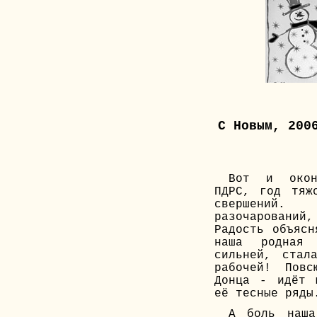
C Новым, 200
Вот и окон
ПДРС, год тяж
свершени
разочаровани
Радость объясн
наша родная 
сильней, стал
рабочей! Пов
Донца - идёт 
её тесные ряды
А боль наша