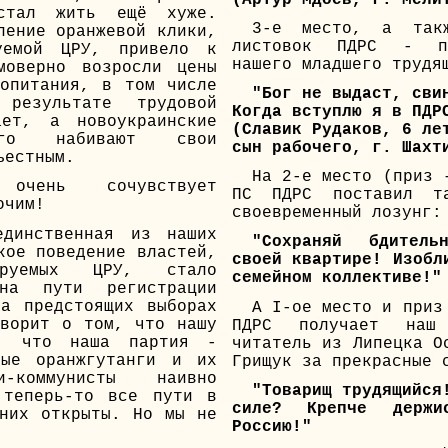
стал жить ещё хуже.
3-е место, а так
ление оранжевой клики,
листовок ПДРС - п
уемой ЦРУ, привело к
нашего младшего трудя
моверно возросли цены
опитания, в том числе
"Бог не выдаст, сви
езультате трудовой
Когда вступлю я в ПДР
ает, а новоукраинские
(Славик Рудаков, 6 ле
уго набивают свои
сын рабочего, г. Шахт
ъестным.
На 2-е место (приз 
чень сочувствует
ПС ПДРС поставил та
очим!
своевременный лозунг:
динственная из наших
"Сохраняй бдител
кое поведение властей,
своей квартире! Изобл
ируемых ЦРУ, стало
семейном коллективе!"
 на пути регистрации
а предстоящих выборах
А I-ое место и приз
ворит о том, что нашу
ПДРС получает наш 
я, что наша партия -
читатель из Липецка О
тые оранжгутанги и их
Грищук за прекрасные 
-коммунисты наивно
"Товарищ трудящийся
 теперь-то все пути в
силе? Крепче держ
них открыты. Но мы не
Россию!"