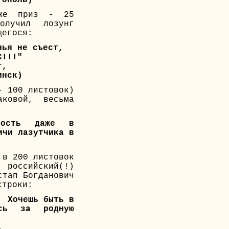
же приз - 25
олучил лозунг
щегося:
нья не съест,
С!!!"
т,
инск)
- 100 листовок)
ковой, весьма
ьность даже в
ичи лазутчика в
 в 200 листовок
российский(!)
стап Богданович
строки:
! Хочешь быть в
ись за родную