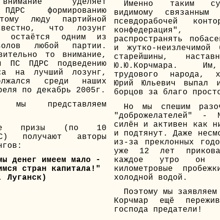
внимание уделяет
Именно таким су
 ПДРС формированию
видимому связанным 
стому люду партийной
псевдорабочей конто
звестно, что лозунг
конфедерация"
 остаётся одним из
распространять побас
волов любой партии.
и жутко-неизлечимой 
вительно то внимание,
старейшины, настав
л ПС ПДРС подведению
Ю.Ю.Корчмара. Им
са на лучший лозунг,
трудового народа, х
олжался среди наших
Юрий Юльевич выпал 
реля по декабрь 2005г.
борцов за благо прост
 мы представляем
Но мы спешим разо
"доброжелателей" - 
силён и активен как н
ьные призы (по 10
и подтянут. Даже несм
С) получают авторы
из-за преклонных год
нгов:
уже 12 лет приков
каждое утро он с
мы денег имеем мало -
километровые пробеж
имся стран капитала!"
холодной водой.
. Луганск)
Поэтому мы заявляем
Корчмар ещё пережи
господа предатели!