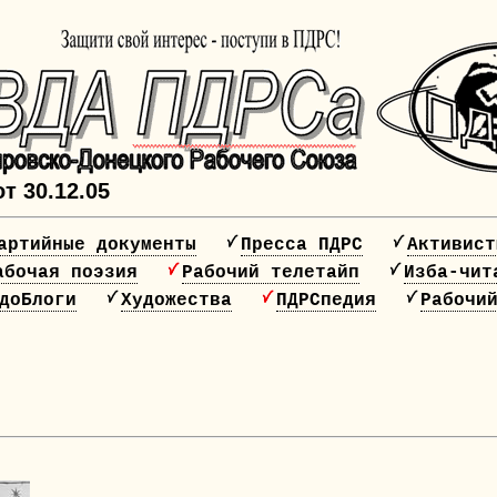
т 30.12.05
артийные документы
Пресса ПДРС
Активист
абочая поэзия
Рабочий телетайп
Изба-чит
доБлоги
Художества
ПДРСпедия
Рабочи
20 лет ПДРС!!!!
НАЖМИ, ЧТОБЫ СПЛОТИТЬСЯ!