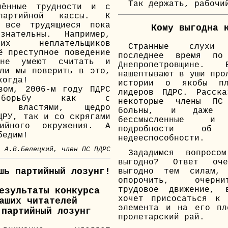
Так держать, рабочи
лённые трудности и с
партийной кассы. К
 все трудящиеся пока
Кому выгодна 
знательны. Например,
их неплательщиков
Странные слухи
ё преступное поведение
последнее время по
не умеют считать и
Днепропетровщине.
ли мы поверить в это,
нашептывают в уши про
когда!
истории о якобы пл
вом, 2006-м году ПДРС
лидеров ПДРС. Расска
т борьбу как с
некоторые члены ПС
ми властями, щедро
больны, и даже ра
ЦРУ, так и со скрягами
бессмысленные и 
тийного окружения. А
подробности о
бедим!
недееспособности.
А.В.Белецкий, член ПС ПДРС
Зададимся вопрос
выгодно? Ответ оч
шь партийный лозунг!
выгодно тем силам, 
опорочить, очерн
трудовое движение, 
езультаты конкурса
хочет присосаться к 
аших читателей
элемента и на его пл
 партийный лозунг
пролетарский рай.