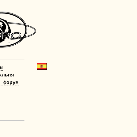
ы
альня
й форум
!