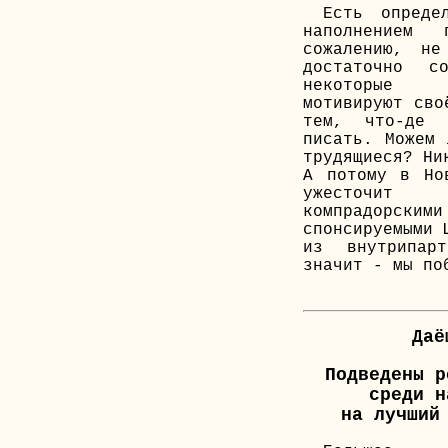
Есть опреде
наполнением 
сожалению, не
достаточно со
некоторые 
мотивируют сво
тем, что-де 
писать. Можем 
трудящиеся? Ни
А потому в Но
ужесточи
компрадорски
спонсируемыми 
из внутрипар
значит - мы по
Даё
Подведены р
среди н
на лучший