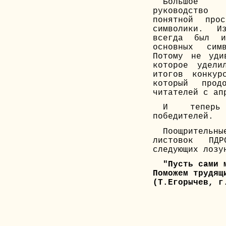
Большое 
руководство
понятной про
символики. И
всегда был и
основных сим
Потому не уди
которое удели
итогов конкур
который прод
читателей с ап
И теперь
победителей.
Поощрител
листовок ПДР
следующих лозу
"Пусть сами 
Поможем трудящ
(Т.Егорычев, г