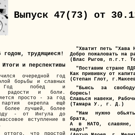
Выпуск 47(73) от 30.1
"Хватит петь "Хава 
6 годом, трудящиеся!
Добро пожаловать на р
(Влас Рыгов, п.г.т. Т
Итоги и перспективы
"Поставим стране ПД
Как прививку от капит
чился очередной год
(Степан Глот, г.Макее
олой борьбы и славных
й. Год побед и
"Бьюсь за свобод
й, радости и боли.
борюсь!
яется просто - за год
Славься навеки, Рабоч
партия окрепла ещё
(Тамара У., г. Д.)
а более лучшей, более
"Нам нужно обьять
сюду - от Ингула до
брата,
массовое вступление в
А в НАТО, славяне,
.
надо!"
 оттого, что простой
(Артур Мдоев, г. Мели