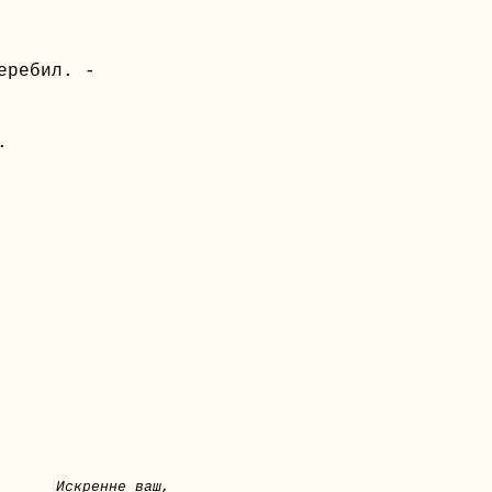
еребил. -
.
Искренне ваш,