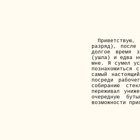
Приветствую,
разряд), после
долгое время з
(ушла) и едва н
мне. Я сумел ус
познакомиться 
самый настоящи
посреди рабоче
собиранию сте
переживал униж
очередную бут
возможности при