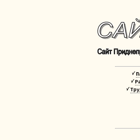
П
Р
Тру