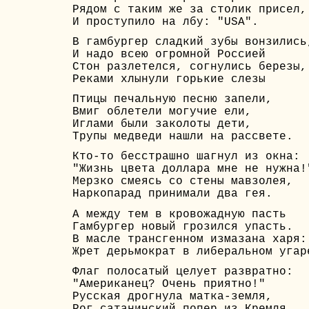
Рядом с таким же за столик присел,
И проступило на лбу: "USA".
В гамбургер сладкий зубы вонзились
И надо всею огромной Россией
Стон разлетелся, согнулись березы,
Реками хлынули горькие слезы
Птицы печальную песню запели,
Вмиг облетели могучие ели,
Иглами были заколоты дети,
Трупы медведи нашли на рассвете.
Кто-то бесстрашно шагнул из окна:
"Жизнь цвета доллара мне не нужна!
Мерзко смеясь со стены мавзолея,
Наркопарад принимали два гея.
А между тем в кровожадную пасть
Гамбургер новый грозился упасть.
В масле трансгенном измазана харя:
Жрет дерьмократ в либеральном угар
Флаг полосатый целует развратно:
"Американец? Очень приятно!"
Русская дрогнула матка-земля,
Рог сатанинский попер из Кремля.