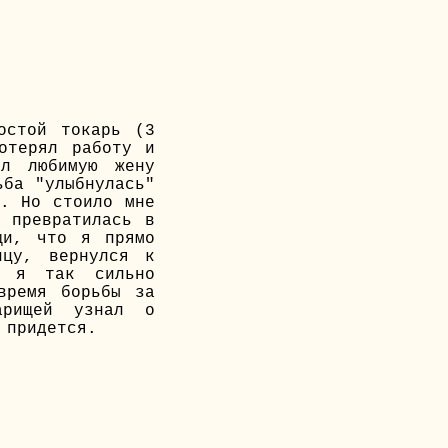
остой токарь (3
отерял работу и
ял любимую жену
ьба "улыбнулась"
м. Но стоило мне
 превратилась в
щи, что я прямо
ицу, вернулся к
, я так сильно
время борьбы за
арищей узнал о
 придется.