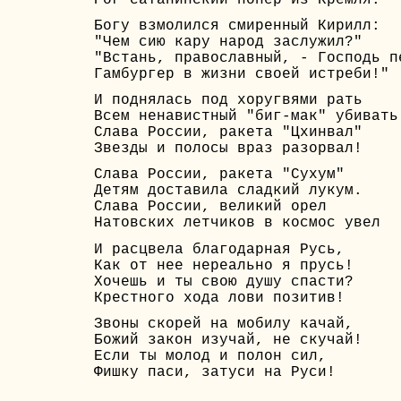
Богу взмолился смиренный Кирилл:
"Чем сию кару народ заслужил?"
"Встань, православный, - Господь п
Гамбургер в жизни своей истреби!"
И поднялась под хоругвями рать
Всем ненавистный "биг-мак" убивать
Слава России, ракета "Цхинвал"
Звезды и полосы враз разорвал!
Слава России, ракета "Сухум"
Детям доставила сладкий лукум.
Слава России, великий орел
Натовских летчиков в космос увел
И расцвела благодарная Русь,
Как от нее нереально я прусь!
Хочешь и ты свою душу спасти?
Крестного хода лови позитив!
Звоны скорей на мобилу качай,
Божий закон изучай, не скучай!
Если ты молод и полон сил,
Фишку паси, затуси на Руси!