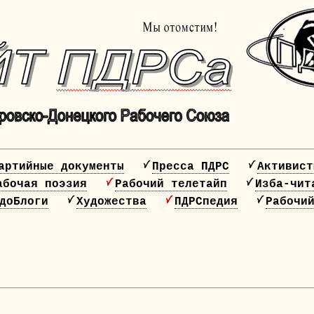
артийные документы
Пресса ПДРС
Активист
абочая поэзия
Рабочий телетайп
Изба-чит
доБлоги
Художества
ПДРСпедия
Рабочи
20 лет ПДРС!!!!
НАЖМИ, ЧТОБЫ СПЛОТИТЬСЯ!