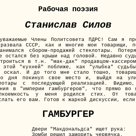
Рабочая поэзия
Станислав Силов
 уважаемые Члены Политсовета ПДРС! Сам я пр
 развала СССР, как и многие мои товарищи, п
анимался сбором-продажей стеклотары. Потер
е остался без крыши над головой. Недавно суд
троиться в т.н. "мак-дак" продавцом-кассиро
с этой "кухней" поближе, как "улыбка" судьбы
й оскал. И до того мне стало тошно, товари
го дня покинул свое место и, выйдя на ул
клотары с последующей реализацией. Видимо
ения в "империи гамбургеров", что прямо во 
ылкоемкость у меня родился стих. От тов
слать его вам. Готов к жаркой дискуссии, если
ГАМБУРГЕР
Двери "Макдональдса" ищет рука:
Зомби решил заморить червячка.