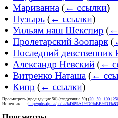
Мариванна
(
← ссылки
)
Пузырь
(
← ссылки
)
Уильям наш Шекспир
(
←
Пролетарский Зоопарк
(
Последний девственник 
Александр Невский
(
← с
Витренко Наташа
(
← ссы
Кипр
(
← ссылки
)
Просмотреть (предыдущие 50) (следующие 50) (
20
|
50
|
100
|
25
Источник — «
http://pdrs.dp.ua/pedia/%D0%A1%D0%BB%
Просмотры