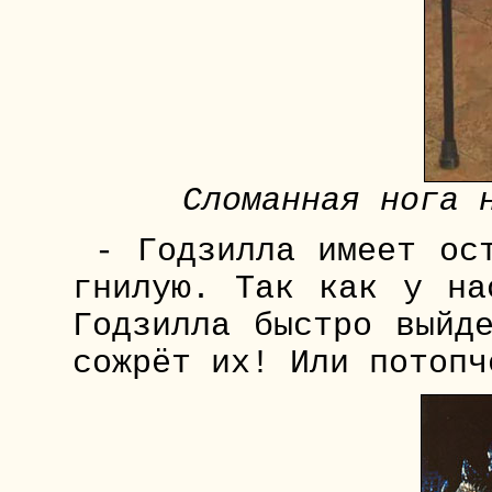
Сломанная нога 
- Годзилла имеет ос
гнилую. Так как у на
Годзилла быстро выйд
сожрёт их! Или потопч