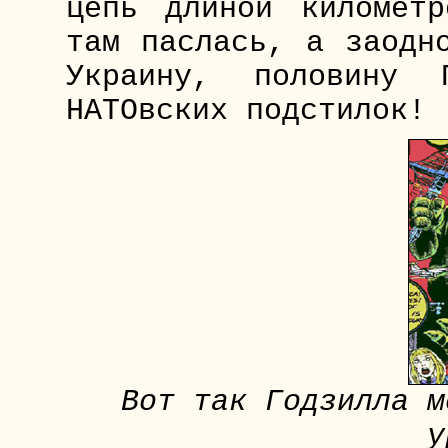
цепь длиной километ
там паслась, а заодн
Украину, половину 
НАТОвских подстилок!
Вот так Годзилла м
у