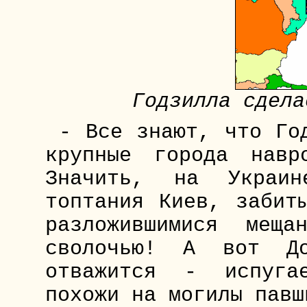
Годзилла сдела
- Все знают, что Го
крупные города навр
Значить, на Украин
топтания Киев, забит
разложившимися мещ
сволочью! А вот До
отважится - испуга
похожи на могилы павш