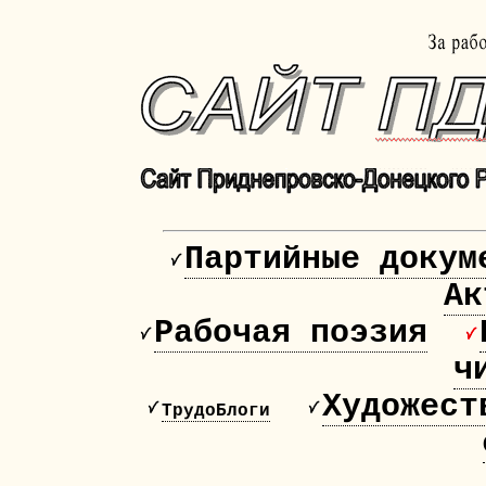
Партийные докум
Ак
Рабочая поэзия
ч
Художест
ТрудоБлоги