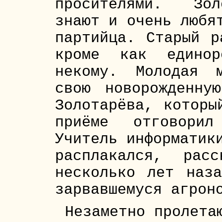
просителями. Зол
знают и очень любя
партийца. Старый р
кроме как единор
некому. Молодая 
свою новорожденну
Золотарёва, которы
приёме отговори
Учитель информатик
расплакался, рас
несколько лет наз
зарвавшемуся агрон
Незаметно пролета