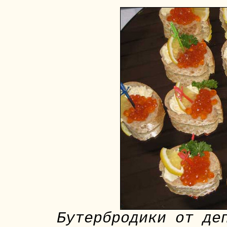
Бутербродики от де