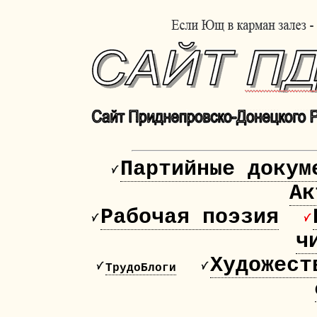
Партийные докум
Ак
Рабочая поэзия
ч
Художест
ТрудоБлоги