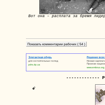
Вот она – расплата за бремя лиде
Показать комментарии рабочих ( 54 )
Элегантная обувь
Решение всех
для состоятельных господ
Низкая зарплат
Происки национ
pdrs.dp.ua
www.embrus.org
------------- Р