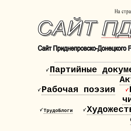
Партийные докум
Ак
Рабочая поэзия
ч
Художест
ТрудоБлоги