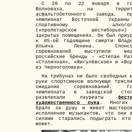
С 20 по 22 января в го
Волноваха, на террито
асфальтобетонного завода, пр
чемпионат Восточной Украин
спортивному алкоголи
(«пролетарское шестиборье
закрытых помещениях. Он был приу
к 85-ой годовщине смерти Влади
Ильича Ленина. Спонсор
соревнований выступили вед
российские бренды – «Степан Ра
«Столичная», «Жигулёвское» и «Во
из Черноголовки».
На трибунах не было свободных 
руки спортсменов волнующе трясл
ожидании соревнований. Го
чемпионата в заводской стол
развлекали лауреаты
фест
художественного пука
. Многих
брало за душу и живот мастеров
исполнение музыкантов, что они 
силами старались подыграть кто
может.