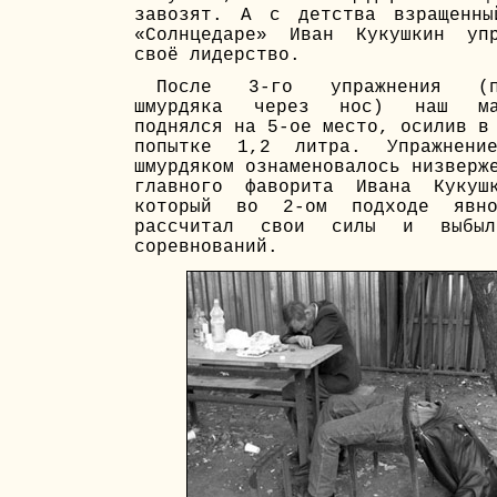
завозят. А с детства взращенны
«Солнцедаре» Иван Кукушкин упр
своё лидерство.
После 3-го упражнения (п
шмурдяка через нос) наш ма
поднялся на 5-ое место, осилив в
попытке 1,2 литра. Упражнени
шмурдяком ознаменовалось низверж
главного фаворита Ивана Кукушк
который во 2-ом подходе явн
рассчитал свои силы и выбы
соревнований.