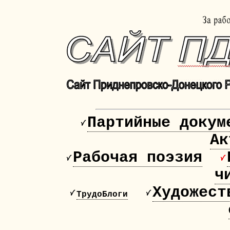
Партийные докум
Ак
Рабочая поэзия
ч
Художест
ТрудоБлоги