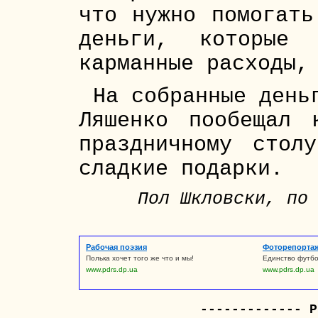
что нужно помогать
деньги, которые
карманные расходы,
На собранные день
Ляшенко пообещал 
праздничному стол
сладкие подарки.
Пол Шкловски, по
Рабочая поэзия
Фоторепорта
Полька хочет того же что и мы!
Единство футбо
www.pdrs.dp.ua
www.pdrs.dp.ua
------------- Р