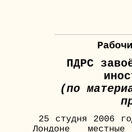
20 ле
НАЖМИ, ЧТО
Рабоч
ПДРС заво
инос
(по матери
п
25 студня 2006 го
Лондоне местные