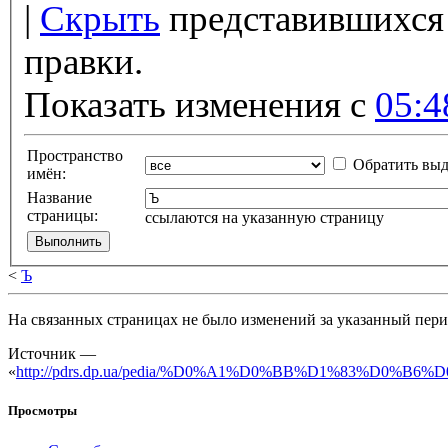
|
Скрыть
представившихся 
правки.
Показать изменения с
05:4
Пространство
Обратить вы
имён:
Название
страницы:
ссылаются на указанную страницу
<
Ъ
На связанных страницах не было изменений за указанный пери
Источник —
«
http://pdrs.dp.ua/pedia/%D0%A1%D0%BB%D1%83%D0%B6
Просмотры