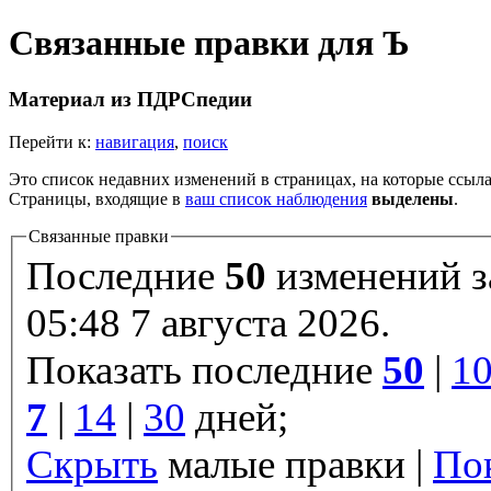
Связанные правки для Ъ
Материал из ПДРСпедии
Перейти к:
навигация
,
поиск
Это список недавних изменений в страницах, на которые ссыла
Страницы, входящие в
ваш список наблюдения
выделены
.
Связанные правки
Последние
50
изменений 
05:48 7 августа 2026.
Показать последние
50
|
1
7
|
14
|
30
дней;
Скрыть
малые правки |
По