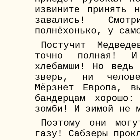
извините принять 
завались! Смо
полнёхонько, у сам
Постучит Медвед
точно полная! И
хлебамши! Но ведь
зверь, ни челов
Мёрзнет Европа, в
бандерцам хорошо
зомби! И зимой не 
Поэтому они могу
газу! Сабзеры прок