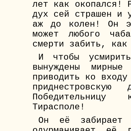
лет как окопался! 
дух сей страшен и 
аж до колен! Он э
может любого чаб
смерти забить, как
И чтобы усмирит
вынуждены мирны
приводить ко входу
приднестровскую 
Победительницу
Тирасполе!
Он её забирает 
одурманивает её 