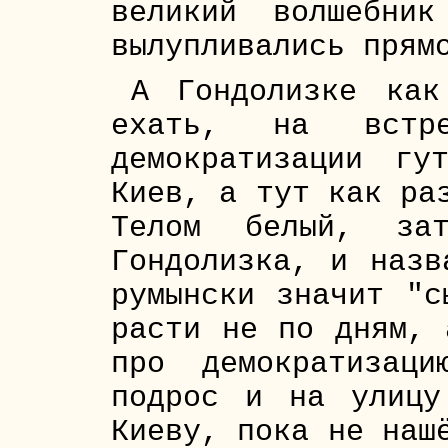
великий волшебни
вылупливались прям
А Гондолизке ка
ехать, на встр
демократизации гу
Киев, а тут как ра
Телом белый, за
Гондолизка, и назв
румынски значит "с
расти не по дням, 
про демократизац
подрос и на улицу
Киеву, пока не наш