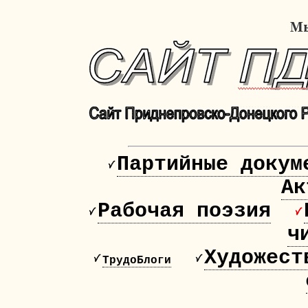
Партийные докум
Ак
Рабочая поэзия
ч
Художест
ТрудоБлоги