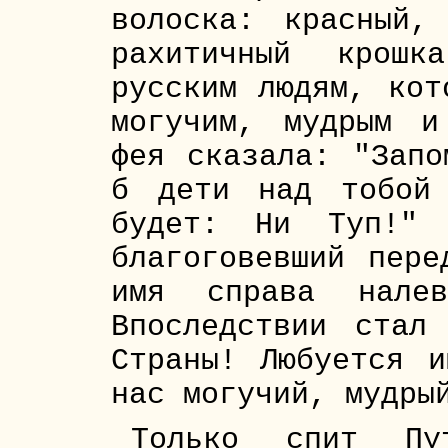
волоска: красный,
рахитичный крошк
русским людям, кот
могучим, мудрым и
фея сказала: "Запо
б дети над тобой
будет: Ни Туп!" 
благоговевший пере
имя справа нале
Впоследствии стал
Страны! Любуется 
нас могучий, мудры
Только спит Пу