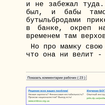
и не забежал туда.
был, и бабы тамо
бутыльбродами прик
в банке, окреп н
временем там верхо
Но про мамку свою
что она ни велит -
Показать комментарии рабочих ( 23 )
Решение всех ваших проблем!
Изучение БОГ
Низкая зарплата? Финансовая нестабильность?
Опытный инстру
Происки националистов? Выход есть!
pdrs.dp.ua/pedi
www.embrus.org.ua