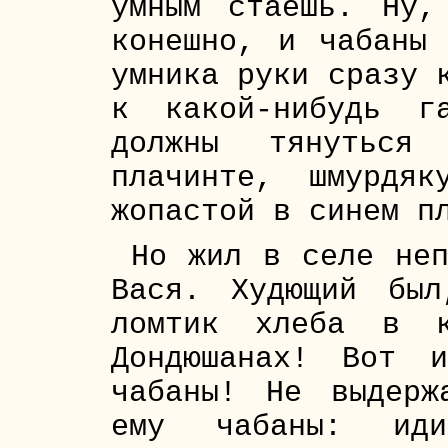
умным стаёшь. Ну,
конешно, и чабаны
умника руки сразу 
к какой-нибудь г
должны тянуться
плачинте, шмурдя
жопастой в синем п
Но жил в селе неп
Вася. Худющий бы
ломтик хлеба в к
Дондюшанах! Вот 
чабаны! Не выдерж
ему чабаны: ид