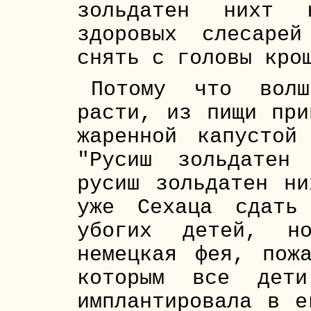
зольдатен нихт к
здоровых слесаре
снять с головы кро
Потому что волш
расти, из пищи при
жаренной капустой
"Русиш зольдатен
русиш зольдатен ни
уже Сехаца сдать
убогих детей, н
немецкая фея, пож
которым все дети
имплантировала в е