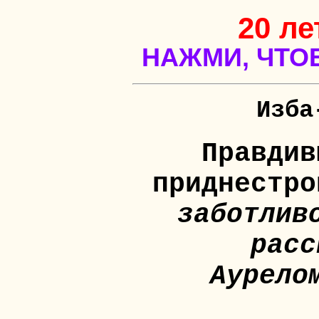
20 ле
НАЖМИ, ЧТО
Изба
Правдив
приднестро
заботлив
расс
Аурело