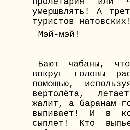
пролетария или ч
умерщвлять! А тре
туристов натовских
Мэй-мэй!
Бают чабаны, чт
вокруг головы ра
помощью, использ
вертолёта, летае
жалит, а баранам г
выпивает! И в ко
сыплет! Кто выпь