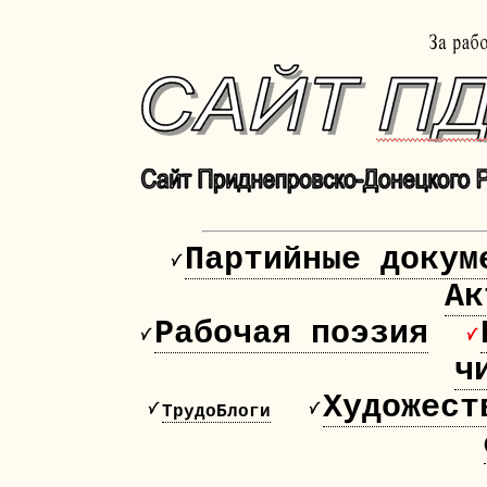
Партийные докум
Ак
Рабочая поэзия
ч
Художест
ТрудоБлоги