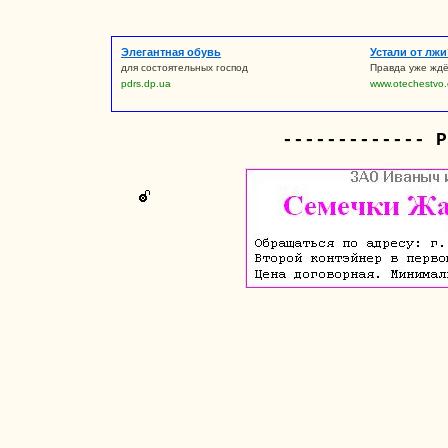
Элегантная обувь
Устали от лжи
для состоятельных господ
Правда уже ждё
pdrs.dp.ua
www.otechestvo.
------------- Р