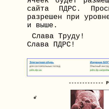
ячеек будет разме
сайта ПДРС. Прос
разрешен при уровн
и выше.
Слава Труду!
Слава ПДРС!
Элегантная обувь
Изучение БОГ
для состоятельных господ
Опытный инстру
pdrs.dp.ua
pdrs.dp.ua/pedi
------------- Р