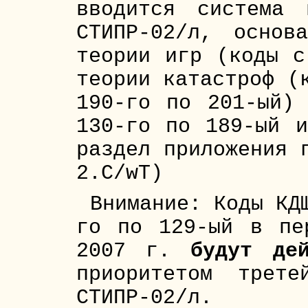
вводится система 
СТИПР-02/л, основ
теории игр (коды с
теории катастроф (
190-го по 201-ый)
130-го по 189-ый 
раздел приложения 
2.С/wT)
Внимание: Коды КД
го по 129-ый в пе
2007 г.
будут де
приоритетом трет
СТИПР-02/л.