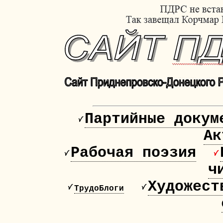
Партийные докум
Ак
Рабочая поэзия
ч
Художест
ТрудоБлоги