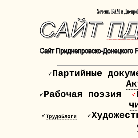
Партийные докум
Ак
Рабочая поэзия
ч
Художест
ТрудоБлоги